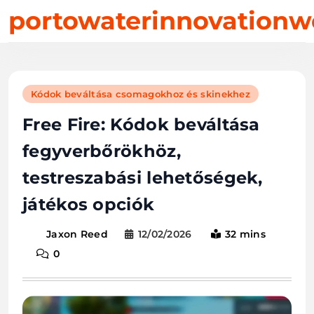
Skip
portowaterinnovationw
to
content
Kódok beváltása csomagokhoz és skinekhez
Free Fire: Kódok beváltása
fegyverbőrökhöz,
testreszabási lehetőségek,
játékos opciók
12/02/2026
32 mins
Jaxon Reed
0