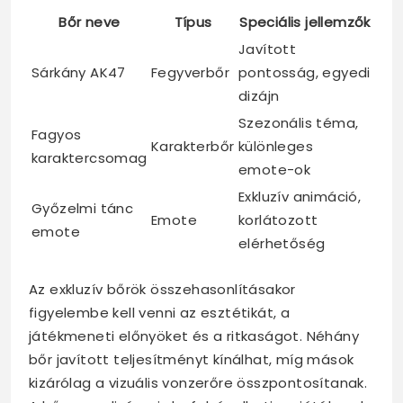
Bőr neve
Típus
Speciális jellemzők
Javított
Sárkány AK47
Fegyverbőr
pontosság, egyedi
dizájn
Szezonális téma,
Fagyos
Karakterbőr
különleges
karaktercsomag
emote-ok
Exkluzív animáció,
Győzelmi tánc
Emote
korlátozott
emote
elérhetőség
Az exkluzív bőrök összehasonlításakor
figyelembe kell venni az esztétikát, a
játékmeneti előnyöket és a ritkaságot. Néhány
bőr javított teljesítményt kínálhat, míg mások
kizárólag a vizuális vonzerőre összpontosítanak.