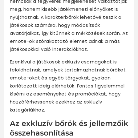
nemcsak a fegyverek megjelenését változtatják
meg, hanem kisebb játékmeneti előnyöket is
nyújthatnak. A karakterbőrök lehetővé teszik a
játékosok számára, hogy módosítsák
avatárjaikat, így kitűnnek a mérkőzések során. Az
emote-ok szórakoztató elemet adnak a más
játékosokkal való interakciókhoz.
Ezenkívül a játékosok exkluzív csomagokat is
feloldhatnak, amelyek tartalmazhatnak bőröket,
emote-okat és egyéb tárgyakat, gyakran
korlátozott ideig elérhetők. Fontos figyelemmel
kísérni az eseményeket és promóciókat, hogy
hozzáférhessenek ezekhez az exkluzív
kategóriákhoz.
Az exkluzív bőrök és jellemzőik
összehasonlítása