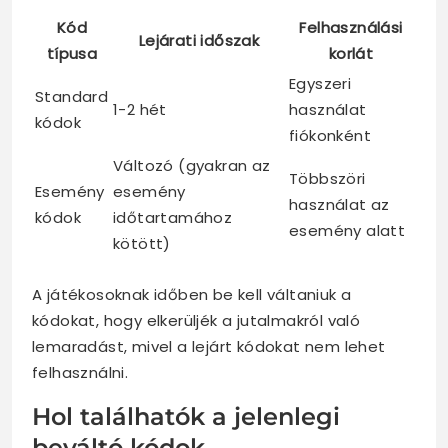
Kód
Felhasználási
Lejárati időszak
típusa
korlát
Egyszeri
Standard
1-2 hét
használat
kódok
fiókonként
Változó (gyakran az
Többszöri
Esemény
esemény
használat az
kódok
időtartamához
esemény alatt
kötött)
A játékosoknak időben be kell váltaniuk a
kódokat, hogy elkerüljék a jutalmakról való
lemaradást, mivel a lejárt kódokat nem lehet
felhasználni.
Hol találhatók a jelenlegi
beváltó kódok