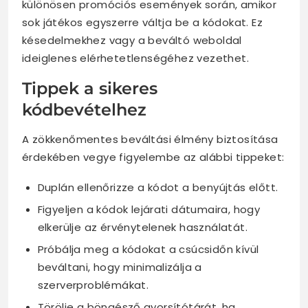
különösen promóciós események során, amikor
sok játékos egyszerre váltja be a kódokat. Ez
késedelmekhez vagy a beváltó weboldal
ideiglenes elérhetetlenségéhez vezethet.
Tippek a sikeres
kódbevételhez
A zökkenőmentes beváltási élmény biztosítása
érdekében vegye figyelembe az alábbi tippeket:
Duplán ellenőrizze a kódot a benyújtás előtt.
Figyeljen a kódok lejárati dátumaira, hogy
elkerülje az érvénytelenek használatát.
Próbálja meg a kódokat a csúcsidőn kívül
beváltani, hogy minimalizálja a
szerverproblémákat.
Törölje a böngésző gyorsítótárát, ha