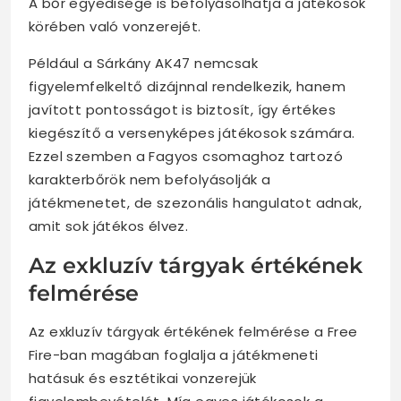
A bőr egyedisége is befolyásolhatja a játékosok
körében való vonzerejét.
Például a Sárkány AK47 nemcsak
figyelemfelkeltő dizájnnal rendelkezik, hanem
javított pontosságot is biztosít, így értékes
kiegészítő a versenyképes játékosok számára.
Ezzel szemben a Fagyos csomaghoz tartozó
karakterbőrök nem befolyásolják a
játékmenetet, de szezonális hangulatot adnak,
amit sok játékos élvez.
Az exkluzív tárgyak értékének
felmérése
Az exkluzív tárgyak értékének felmérése a Free
Fire-ban magában foglalja a játékmeneti
hatásuk és esztétikai vonzerejük