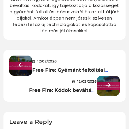
beváltási kódokat, így tájékoztatja a közösséget
a gyémánt feltöltési bónuszokról és az elit átjáró
díjairól. Amikor éppen nem játszik, szívesen
fedezi fel az új technológiákat és kapcsolatba
lép más játékosokkal.
12/02/2026
Free Fire: Gyémánt feltöltési
akciók
12/02/2026
Free Fire: Kódok beváltása
emote-okhoz, egyedi
animációkhoz, játékos
interakciókhoz
Leave a Reply