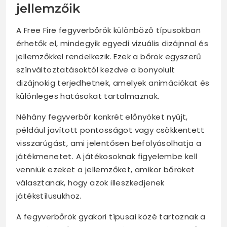
jellemzőik
A Free Fire fegyverbőrök különböző típusokban
érhetők el, mindegyik egyedi vizuális dizájnnal és
jellemzőkkel rendelkezik. Ezek a bőrök egyszerű
színváltoztatásoktól kezdve a bonyolult
dizájnokig terjedhetnek, amelyek animációkat és
különleges hatásokat tartalmaznak.
Néhány fegyverbőr konkrét előnyöket nyújt,
például javított pontosságot vagy csökkentett
visszarúgást, ami jelentősen befolyásolhatja a
játékmenetet. A játékosoknak figyelembe kell
venniük ezeket a jellemzőket, amikor bőröket
választanak, hogy azok illeszkedjenek
játékstílusukhoz.
A fegyverbőrök gyakori típusai közé tartoznak a