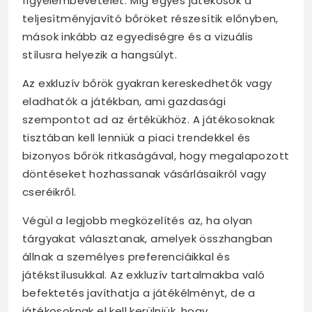
figyelembevételét. Míg egyes játékosok a
teljesítményjavító bőröket részesítik előnyben,
mások inkább az egyediségre és a vizuális
stílusra helyezik a hangsúlyt.
Az exkluzív bőrök gyakran kereskedhetők vagy
eladhatók a játékban, ami gazdasági
szempontot ad az értékükhöz. A játékosoknak
tisztában kell lenniük a piaci trendekkel és
bizonyos bőrök ritkaságával, hogy megalapozott
döntéseket hozhassanak vásárlásaikról vagy
cseréikről.
Végül a legjobb megközelítés az, ha olyan
tárgyakat választanak, amelyek összhangban
állnak a személyes preferenciáikkal és
játékstílusukkal. Az exkluzív tartalmakba való
befektetés javíthatja a játékélményt, de a
játékosoknak el kell kerülniük, hogy