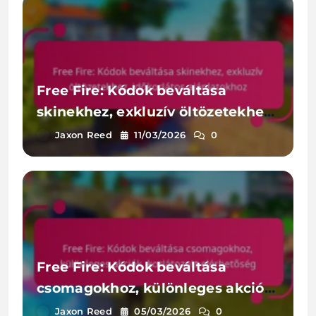
Free Fire: Kódok beváltása
skinekhez, exkluzív öltözetekhez,
időkorlátos ajánlatokhoz
Jaxon Reed
11/03/2026
0
Free Fire: Kódok beváltása
csomagokhoz, különleges akciók,
korlátozott elérhetőség
Jaxon Reed
05/03/2026
0