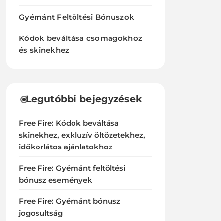
Gyémánt Feltöltési Bónuszok
Kódok beváltása csomagokhoz
és skinekhez
Legutóbbi bejegyzések
Free Fire: Kódok beváltása
skinekhez, exkluzív öltözetekhez,
időkorlátos ajánlatokhoz
Free Fire: Gyémánt feltöltési
bónusz események
Free Fire: Gyémánt bónusz
jogosultság