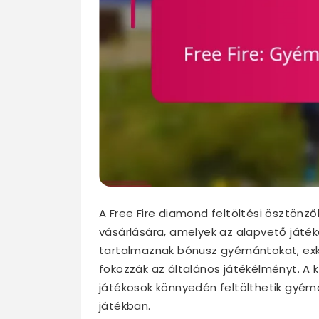
A Free Fire diamond feltöltési ösztönz
vásárlására, amelyek az alapvető játék
tartalmaznak bónusz gyémántokat, exk
fokozzák az általános játékélményt. A
játékosok könnyedén feltölthetik gyémá
játékban.