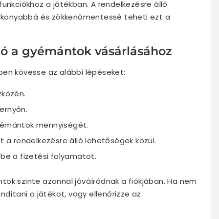
funkciókhoz a játékban. A rendelkezésre álló
konyabbá és zökkenőmentessé teheti ezt a
tó a gyémántok vásárlásához
ben kövesse az alábbi lépéseket:
zközén.
ernyőn.
gyémántok mennyiségét.
ot a rendelkezésre álló lehetőségek közül.
 be a fizetési folyamatot.
tok szinte azonnal jóváíródnak a fiókjában. Ha nem
ndítani a játékot, vagy ellenőrizze az