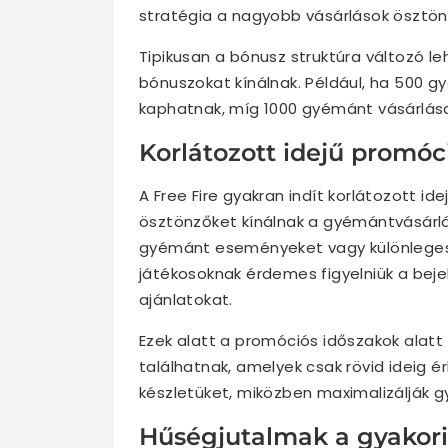
stratégia a nagyobb vásárlások ösztön
Tipikusan a bónusz struktúra változó 
bónuszokat kínálnak. Például, ha 500 
kaphatnak, míg 1000 gyémánt vásárlá
Korlátozott idejű promóc
A Free Fire gyakran indít korlátozott i
ösztönzőket kínálnak a gyémántvásárl
gyémánt eseményeket vagy különleges
játékosoknak érdemes figyelniük a beje
ajánlatokat.
Ezek alatt a promóciós időszakok alatt
találhatnak, amelyek csak rövid ideig é
készletüket, miközben maximalizálják 
Hűségjutalmak a gyakori 