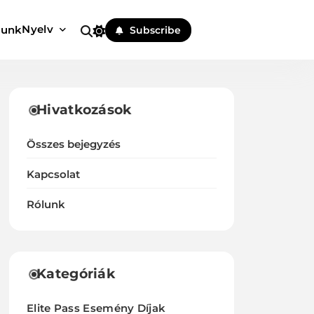
Nyelv
lunk
Subscribe
Hivatkozások
Összes bejegyzés
Kapcsolat
Rólunk
Kategóriák
Elite Pass Esemény Díjak