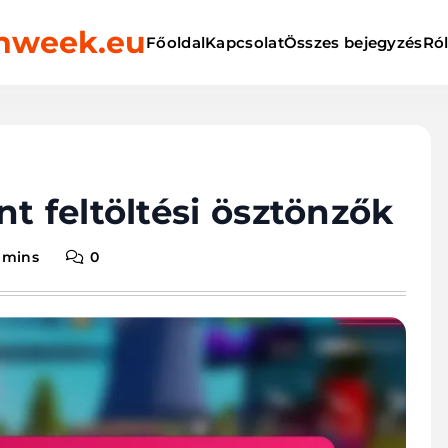
onweek.eu
Főoldal
Kapcsolat
Összes bejegyzés
Ró
t feltöltési ösztönzők
 mins
0