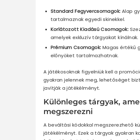
Standard Fegyvercsomagok:
Alap gy
tartalmaznak egyedi skinekkel.
Korlátozott Kiadású Csomagok:
Szez
amelyek exkluzív tárgyakat kínálnak.
Prémium Csomagok:
Magas értékű g
előnyöket tartalmazhatnak.
A játékosoknak figyelniük kell a promó
gyakran jelennek meg, lehetőséget biz
javítják a játékélményt.
Különleges tárgyak, amel
megszerezni
A beváltási kódokkal megszerezhető kül
játékélményt. Ezek a tárgyak gyakran 