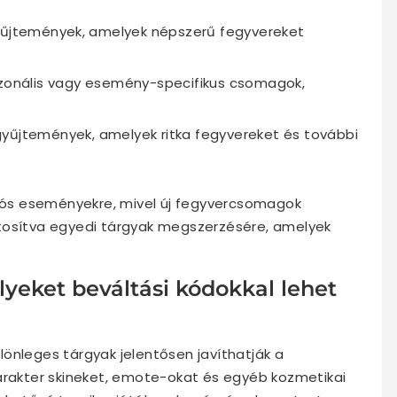
űjtemények, amelyek népszerű fegyvereket
onális vagy esemény-specifikus csomagok,
yűjtemények, amelyek ritka fegyvereket és további
ciós eseményekre, mivel új fegyvercsomagok
tosítva egyedi tárgyak megszerzésére, amelyek
yeket beváltási kódokkal lehet
önleges tárgyak jelentősen javíthatják a
karakter skineket, emote-okat és egyéb kozmetikai