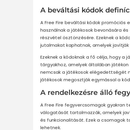
A beváltási kódok definíci
A Free Fire beváltási kódok promóciós 
használnak a játékosok bevonására é
részvétel ösztönzésére. Ezeknek a kód
jutalmakat kaphatnak, amelyek javítják
Ezeknek a kódoknak a fő célja, hogy a 
tárgyakhoz, amelyek általában játékon b
nemcsak a játékosok elégedettségét nö
játékosok megosztják egymással a kód
A rendelkezésre álló fe
A Free Fire fegyvercsomagok gyakran te
válogatását tartalmazzák, amelyek jav
és funkcionalitását. Ezek a csomagok 
lehetnek.