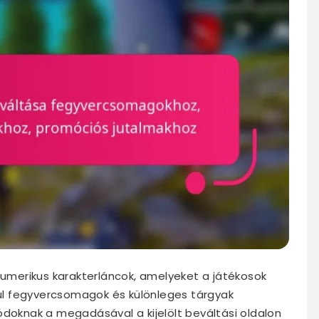
anumerikus karakterláncok, amelyeket a játékosok
dául fegyvercsomagok és különleges tárgyak
ódoknak a megadásával a kijelölt beváltási oldalon