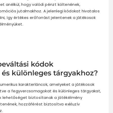
et anélkül, hogy valódi pénzt költenének,
omóciós jutalmakhoz. A jelenlegi kódokat hivatalos
ni, így értékes erőforrást jelentenek a játékosok
kélményüket.
beváltási kódok
és különleges tárgyakhoz?
umerikus karakterláncok, amelyeket a játékosok
eértve a fegyvercsomagokat és különleges tárgyakat,
ok lehetőséget biztosítanak a játékélmény
ltenének, hozzáférést biztosítva exkluzív
z.