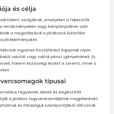
ója és célja
eszközként szolgálnak, amelyeket a fejlesztők
s a rendezvényeken vagy kampányokban való
oknak a megadásával a játékosok különféle
 a játékélményüket.
játékosok ingyenes hozzáférést kapjanak olyan
elüli valutát vagy valódi pénzt igényelnének. Ez
veli, hanem közösségi érzést is teremt, mivel a
okat.
gyvercsomagok típusai
matikus fegyverek, skinek és kiegészítők
ítják a játékos fegyverarzenáljának megjelenését
tartalmuk és ritkaságuk szempontjából változóak