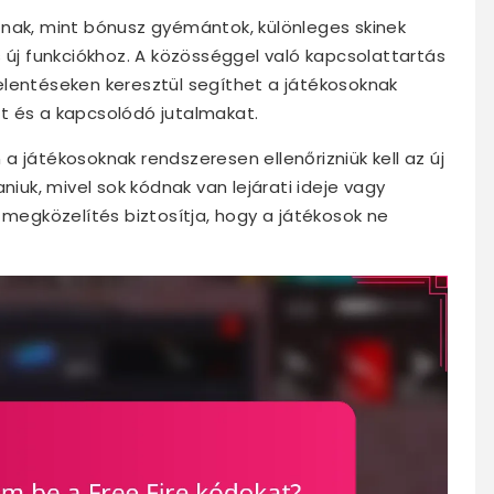
tnak, mint bónusz gyémántok, különleges skinek
 új funkciókhoz. A közösséggel való kapcsolattartás
elentéseken keresztül segíthet a játékosoknak
t és a kapcsolódó jutalmakat.
 játékosoknak rendszeresen ellenőrizniük kell az új
niuk, mivel sok kódnak van lejárati ideje vagy
v megközelítés biztosítja, hogy a játékosok ne