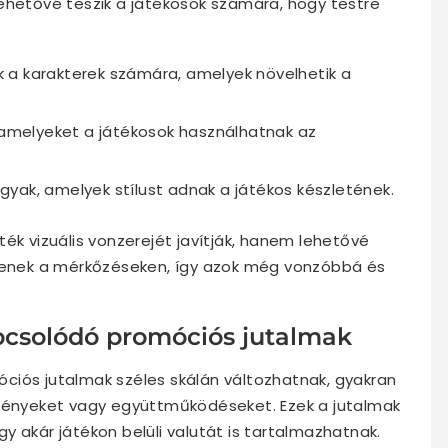
ehetővé teszik a játékosok számára, hogy testre
 a karakterek számára, amelyek növelhetik a
amelyeket a játékosok használhatnak az
gyak, amelyek stílust adnak a játékos készletének.
ék vizuális vonzerejét javítják, hanem lehetővé
njenek a mérkőzéseken, így azok még vonzóbbá és
pcsolódó promóciós jutalmak
ciós jutalmak széles skálán változhatnak, gyakran
eményeket vagy együttműködéseket. Ezek a jutalmak
y akár játékon belüli valutát is tartalmazhatnak.