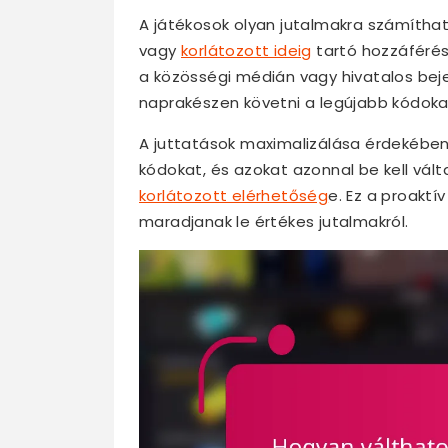
A játékosok olyan jutalmakra számítha
vagy
korlátozott ideig
tartó hozzáférés
a közösségi médián vagy hivatalos bej
naprakészen követni a legújabb kódoka
A juttatások maximalizálása érdekében a
kódokat, és azokat azonnal be kell válta
korlátozott elérhetőség
e. Ez a proaktí
maradjanak le értékes jutalmakról.