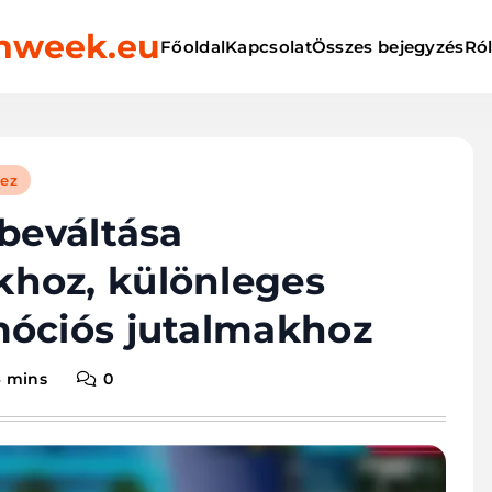
onweek.eu
Főoldal
Kapcsolat
Összes bejegyzés
Ró
hez
 beváltása
hoz, különleges
móciós jutalmakhoz
4 mins
0