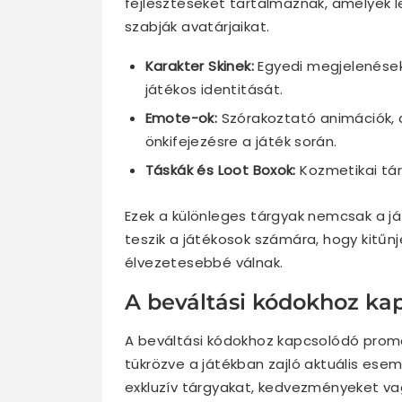
fejlesztéseket tartalmaznak, amelyek l
szabják avatárjaikat.
Karakter Skinek:
Egyedi megjelenések
játékos identitását.
Emote-ok:
Szórakoztató animációk, 
önkifejezésre a játék során.
Táskák és Loot Boxok:
Kozmetikai tár
Ezek a különleges tárgyak nemcsak a ját
teszik a játékosok számára, hogy kitű
élvezetesebbé válnak.
A beváltási kódokhoz ka
A beváltási kódokhoz kapcsolódó promó
tükrözve a játékban zajló aktuális es
exkluzív tárgyakat, kedvezményeket vag