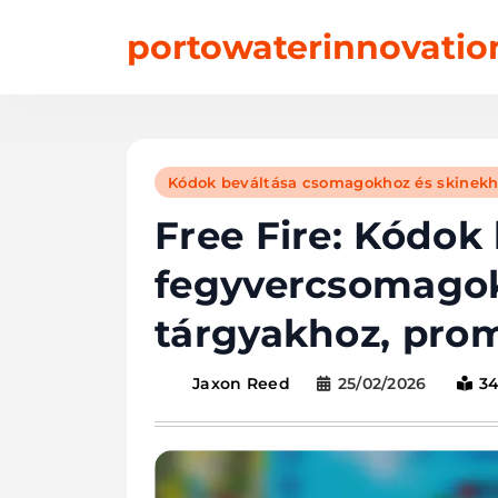
Skip
portowaterinnovati
to
content
Kódok beváltása csomagokhoz és skinek
Free Fire: Kódok
fegyvercsomagok
tárgyakhoz, pro
25/02/2026
3
Jaxon Reed