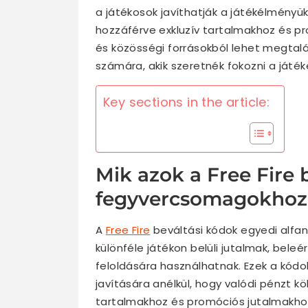
a játékosok javíthatják a játékélményük
hozzáférve exkluzív tartalmakhoz és pr
és közösségi forrásokból lehet megtalál
számára, akik szeretnék fokozni a játé
Key sections in the article:
Mik azok a Free Fire 
fegyvercsomagokhoz 
A
Free Fire
beváltási kódok egyedi alfan
különféle játékon belüli jutalmak, bel
feloldására használhatnak. Ezek a kód
javítására anélkül, hogy valódi pénzt kö
tartalmakhoz és promóciós jutalmakho