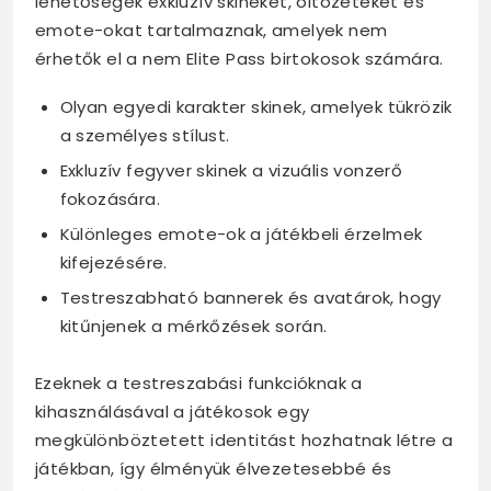
lehetőségek exkluzív skineket, öltözeteket és
emote-okat tartalmaznak, amelyek nem
érhetők el a nem Elite Pass birtokosok számára.
Olyan egyedi karakter skinek, amelyek tükrözik
a személyes stílust.
Exkluzív fegyver skinek a vizuális vonzerő
fokozására.
Különleges emote-ok a játékbeli érzelmek
kifejezésére.
Testreszabható bannerek és avatárok, hogy
kitűnjenek a mérkőzések során.
Ezeknek a testreszabási funkcióknak a
kihasználásával a játékosok egy
megkülönböztetett identitást hozhatnak létre a
játékban, így élményük élvezetesebbé és