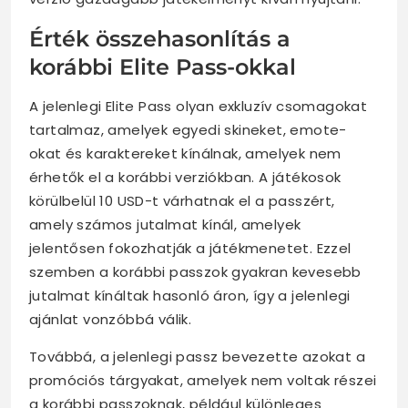
Érték összehasonlítás a
korábbi Elite Pass-okkal
A jelenlegi Elite Pass olyan exkluzív csomagokat
tartalmaz, amelyek egyedi skineket, emote-
okat és karaktereket kínálnak, amelyek nem
érhetők el a korábbi verziókban. A játékosok
körülbelül 10 USD-t várhatnak el a passzért,
amely számos jutalmat kínál, amelyek
jelentősen fokozhatják a játékmenetet. Ezzel
szemben a korábbi passzok gyakran kevesebb
jutalmat kínáltak hasonló áron, így a jelenlegi
ajánlat vonzóbbá válik.
Továbbá, a jelenlegi passz bevezette azokat a
promóciós tárgyakat, amelyek nem voltak részei
a korábbi passzoknak, például különleges