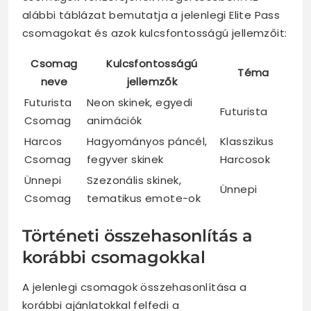
alábbi táblázat bemutatja a jelenlegi Elite Pass
csomagokat és azok kulcsfontosságú jellemzőit:
Csomag
Kulcsfontosságú
Téma
neve
jellemzők
Futurista
Neon skinek, egyedi
Futurista
Csomag
animációk
Harcos
Hagyományos páncél,
Klasszikus
Csomag
fegyver skinek
Harcosok
Ünnepi
Szezonális skinek,
Ünnepi
Csomag
tematikus emote-ok
Történeti összehasonlítás a
korábbi csomagokkal
A jelenlegi csomagok összehasonlítása a
korábbi ajánlatokkal felfedi a