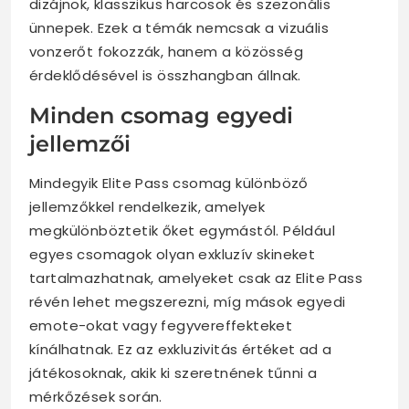
dizájnok, klasszikus harcosok és szezonális
ünnepek. Ezek a témák nemcsak a vizuális
vonzerőt fokozzák, hanem a közösség
érdeklődésével is összhangban állnak.
Minden csomag egyedi
jellemzői
Mindegyik Elite Pass csomag különböző
jellemzőkkel rendelkezik, amelyek
megkülönböztetik őket egymástól. Például
egyes csomagok olyan exkluzív skineket
tartalmazhatnak, amelyeket csak az Elite Pass
révén lehet megszerezni, míg mások egyedi
emote-okat vagy fegyvereffekteket
kínálhatnak. Ez az exkluzivitás értéket ad a
játékosoknak, akik ki szeretnének tűnni a
mérkőzések során.