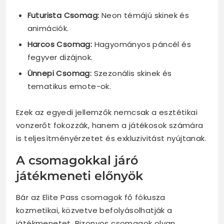
Futurista Csomag:
Neon témájú skinek és
animációk.
Harcos Csomag:
Hagyományos páncél és
fegyver dizájnok.
Ünnepi Csomag:
Szezonális skinek és
tematikus emote-ok.
Ezek az egyedi jellemzők nemcsak a esztétikai
vonzerőt fokozzák, hanem a játékosok számára
is teljesítményérzetet és exkluzivitást nyújtanak.
A csomagokkal járó
játékmeneti előnyök
Bár az Elite Pass csomagok fő fókusza
kozmetikai, közvetve befolyásolhatják a
játékmenetet. Bizonyos csomagok olyan