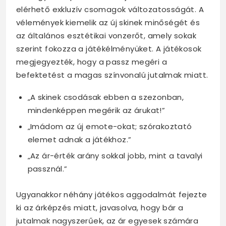
elérhető exkluzív csomagok változatosságát. A
vélemények kiemelik az új skinek minőségét és
az általános esztétikai vonzerőt, amely sokak
szerint fokozza a játékélményüket. A játékosok
megjegyezték, hogy a passz megéri a
befektetést a magas színvonalú jutalmak miatt.
„A skinek csodásak ebben a szezonban,
mindenképpen megérik az árukat!”
„Imádom az új emote-okat; szórakoztató
elemet adnak a játékhoz.”
„Az ár-érték arány sokkal jobb, mint a tavalyi
passznál.”
Ugyanakkor néhány játékos aggodalmát fejezte
ki az árképzés miatt, javasolva, hogy bár a
jutalmak nagyszerűek, az ár egyesek számára