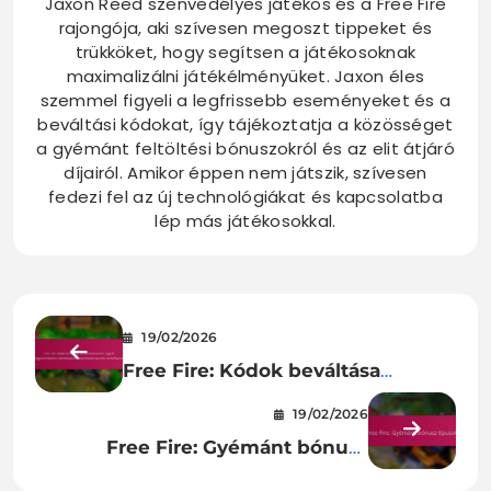
Jaxon Reed szenvedélyes játékos és a Free Fire
rajongója, aki szívesen megoszt tippeket és
trükköket, hogy segítsen a játékosoknak
maximalizálni játékélményüket. Jaxon éles
szemmel figyeli a legfrissebb eseményeket és a
beváltási kódokat, így tájékoztatja a közösséget
a gyémánt feltöltési bónuszokról és az elit átjáró
díjairól. Amikor éppen nem játszik, szívesen
fedezi fel az új technológiákat és kapcsolatba
lép más játékosokkal.
19/02/2026
Free Fire: Kódok beváltása
karakterbőrökhöz, egyedi
19/02/2026
megjelenésekhez, eseményekhez
Free Fire: Gyémánt bónusz
kapcsolódó exkluzív tartalmakhoz
típusok