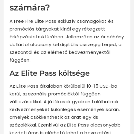
számára?
A Free Fire Elite Pass exkluzív csomagokat és
promóciós tárgyakat kínál egy rétegzett
árképzési struktúrában. Jellemzően az ár néhány
dollártól alacsony kétdigitális összegig terjed, a
szezontól és az elérhető kedvezményektől
függően.
Az Elite Pass költsége
Az Elite Pass általában körülbelül 10-15 USD-ba
kerül, szezonális promócióktól függően
változásokkal. A játékosok gyakran találhatnak
kedvezményeket különleges események során,
amelyek csökkenthetik az árat egy kis
százalékkal. Ezenkívül az Elite Pass alacsonyabb
kezdeti áron is elérhető lehet a bevezetési