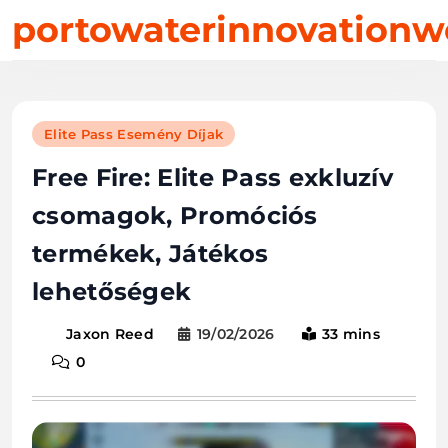
Skip
portowaterinnovationw
to
content
Elite Pass Esemény Díjak
Free Fire: Elite Pass exkluzív
csomagok, Promóciós
termékek, Játékos
lehetőségek
19/02/2026
33 mins
Jaxon Reed
0