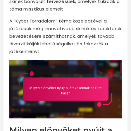
skinek bonyolult tervezésűek, amelyek tükrözik a
téma misztikus elemeit.
A “Kyber Forradalom” téma közeledtével a
játékosok még innovatívabb skinek és karakterek
bevezetésére számíthatnak, amelyek tovább
diverzifikálják lehetőségeiket és fokozzák a
játékélményt.
Milyen előnyöket nyújt a