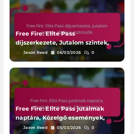
Free Fire: Elite Pass
díjszerkezete, Jutalom szintek,
Játékos ösztönzők
Jaxon Reed
06/03/2026
0
Free Fire: Elite Pass jutalmak
naptára, Közelgő események,
Díjak részletei
Jaxon Reed
05/03/2026
0