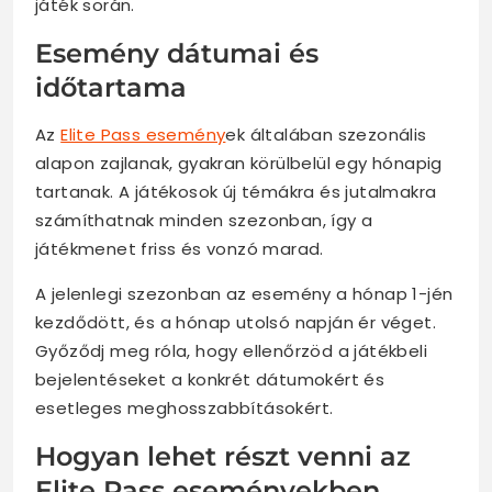
játék során.
Esemény dátumai és
időtartama
Az
Elite Pass esemény
ek általában szezonális
alapon zajlanak, gyakran körülbelül egy hónapig
tartanak. A játékosok új témákra és jutalmakra
számíthatnak minden szezonban, így a
játékmenet friss és vonzó marad.
A jelenlegi szezonban az esemény a hónap 1-jén
kezdődött, és a hónap utolsó napján ér véget.
Győződj meg róla, hogy ellenőrzöd a játékbeli
bejelentéseket a konkrét dátumokért és
esetleges meghosszabbításokért.
Hogyan lehet részt venni az
Elite Pass eseményekben