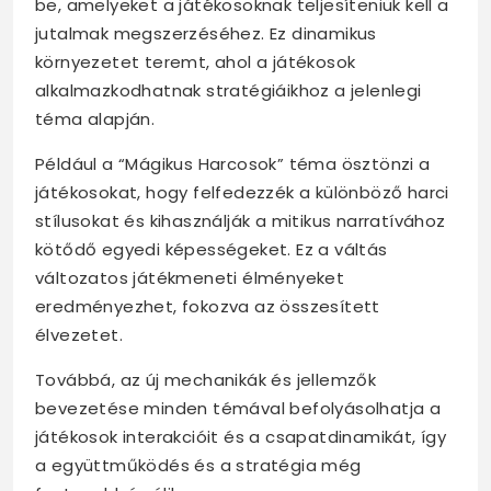
be, amelyeket a játékosoknak teljesíteniük kell a
jutalmak megszerzéséhez. Ez dinamikus
környezetet teremt, ahol a játékosok
alkalmazkodhatnak stratégiáikhoz a jelenlegi
téma alapján.
Például a “Mágikus Harcosok” téma ösztönzi a
játékosokat, hogy felfedezzék a különböző harci
stílusokat és kihasználják a mitikus narratívához
kötődő egyedi képességeket. Ez a váltás
változatos játékmeneti élményeket
eredményezhet, fokozva az összesített
élvezetet.
Továbbá, az új mechanikák és jellemzők
bevezetése minden témával befolyásolhatja a
játékosok interakcióit és a csapatdinamikát, így
a együttműködés és a stratégia még