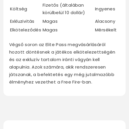
Fizetős (általában
Költség
Ingyenes
körülbelül 10 dollár)
Exkluzivitás
Magas
Alacsony
Elköteleződés
Magas
Mérsékelt
Végső soron az Elite Pass megvásárlásáról
hozott döntésnek a játékos elkötelezettségén
és az exkluzív tartalom iránti vágyán kell
alapulnia. Azok számára, akik rendszeresen
játszanak, a befektetés egy még jutalmazóbb
élményhez vezethet a Free Fire-ban.