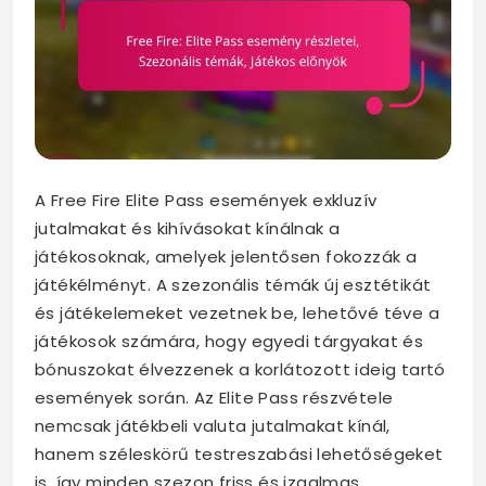
A Free Fire Elite Pass események exkluzív
jutalmakat és kihívásokat kínálnak a
játékosoknak, amelyek jelentősen fokozzák a
játékélményt. A szezonális témák új esztétikát
és játékelemeket vezetnek be, lehetővé téve a
játékosok számára, hogy egyedi tárgyakat és
bónuszokat élvezzenek a korlátozott ideig tartó
események során. Az Elite Pass részvétele
nemcsak játékbeli valuta jutalmakat kínál,
hanem széleskörű testreszabási lehetőségeket
is, így minden szezon friss és izgalmas