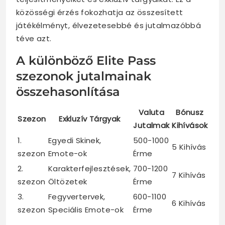
közösségi érzés fokozhatja az összesített
játékélményt, élvezetesebbé és jutalmazóbbá
téve azt.
A különböző Elite Pass
szezonok jutalmainak
összehasonlítása
Valuta
Bónusz
Szezon
Exkluzív Tárgyak
Jutalmak
Kihívások
1.
Egyedi Skinek,
500-1000
5 Kihívás
szezon
Emote-ok
Érme
2.
Karakterfejlesztések,
700-1200
7 Kihívás
szezon
Öltözetek
Érme
3.
Fegyvertervek,
600-1100
6 Kihívás
szezon
Speciális Emote-ok
Érme