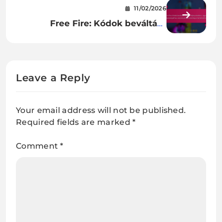
bónusz GYIK, Gyakori kérdések,
11/02/2026
Játékosok érdeklődései
Free Fire: Kódok beváltása
karakterfejlesztésekhez, egyedi
képességekhez, eseményekhez
kizárólagos tartalmakhoz
Leave a Reply
Your email address will not be published.
Required fields are marked
*
Comment
*