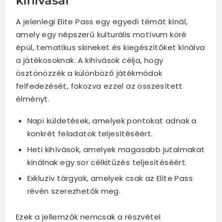
kihívásai
A jelenlegi Elite Pass egy egyedi témát kínál,
amely egy népszerű kulturális motívum köré
épül, tematikus skineket és kiegészítőket kínálva
a játékosoknak. A kihívások célja, hogy
ösztönözzék a különböző játékmódok
felfedezését, fokozva ezzel az összesített
élményt.
Napi küldetések, amelyek pontokat adnak a
konkrét feladatok teljesítéséért.
Heti kihívások, amelyek magasabb jutalmakat
kínálnak egy sor célkitűzés teljesítéséért.
Exkluzív tárgyak, amelyek csak az Elite Pass
révén szerezhetők meg.
Ezek a jellemzők nemcsak a részvétel