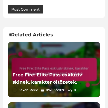
Related Articles
Free Fire: Elite Pass exkluzív
skinek, karakter öltözetek,
korlátozott idejű ajánlatok
Jaxon Reed
09/03/2026
0