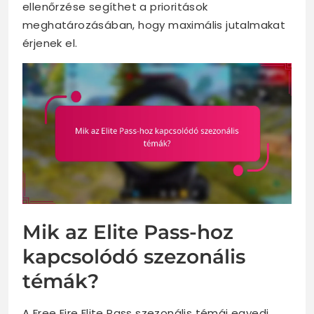
ellenőrzése segíthet a prioritások
meghatározásában, hogy maximális jutalmakat
érjenek el.
Mik az Elite Pass-hoz
kapcsolódó szezonális
témák?
A Free Fire Elite Pass szezonális témái egyedi