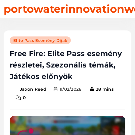
Skip
portowaterinnovationw
to
content
Elite Pass Esemény Díjak
Free Fire: Elite Pass esemény
részletei, Szezonális témák,
Játékos előnyök
11/02/2026
28 mins
Jaxon Reed
0