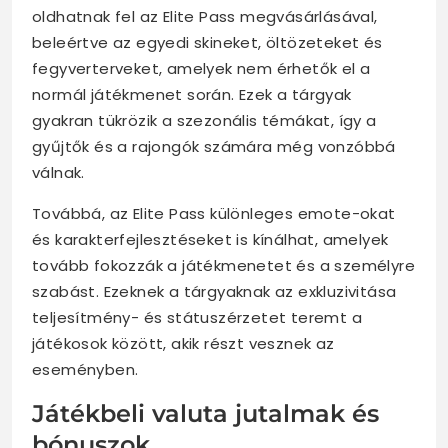
oldhatnak fel az Elite Pass megvásárlásával,
beleértve az egyedi skineket, öltözeteket és
fegyverterveket, amelyek nem érhetők el a
normál játékmenet során. Ezek a tárgyak
gyakran tükrözik a szezonális témákat, így a
gyűjtők és a rajongók számára még vonzóbbá
válnak.
Továbbá, az Elite Pass különleges emote-okat
és karakterfejlesztéseket is kínálhat, amelyek
tovább fokozzák a játékmenetet és a személyre
szabást. Ezeknek a tárgyaknak az exkluzivitása
teljesítmény- és státuszérzetet teremt a
játékosok között, akik részt vesznek az
eseményben.
Játékbeli valuta jutalmak és
bónuszok