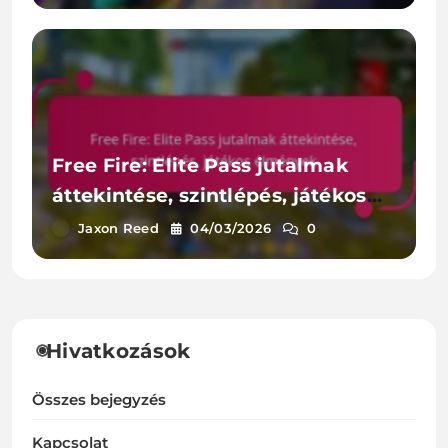
Free Fire: Elite Pass jutalmak
áttekintése, szintlépés, játékos
élmények
Jaxon Reed
04/03/2026
0
Hivatkozások
Összes bejegyzés
Kapcsolat